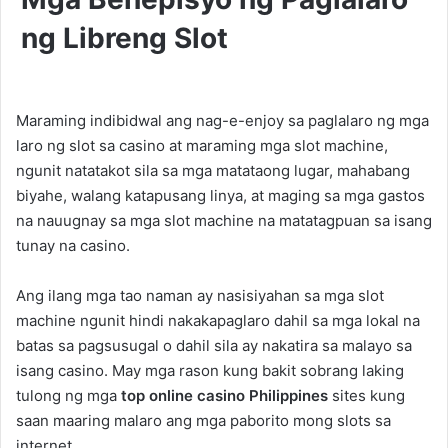
ng Libreng Slot
Maraming indibidwal ang nag-e-enjoy sa paglalaro ng mga
laro ng slot sa casino at maraming mga slot machine,
ngunit natatakot sila sa mga matataong lugar, mahabang
biyahe, walang katapusang linya, at maging sa mga gastos
na nauugnay sa mga slot machine na matatagpuan sa isang
tunay na casino.
Ang ilang mga tao naman ay nasisiyahan sa mga slot
machine ngunit hindi nakakapaglaro dahil sa mga lokal na
batas sa pagsusugal o dahil sila ay nakatira sa malayo sa
isang casino. May mga rason kung bakit sobrang laking
tulong ng mga
top online casino Philippines
sites kung
saan maaring malaro ang mga paborito mong slots sa
internet.