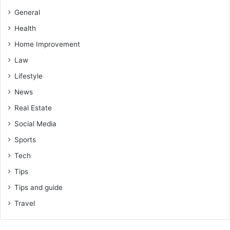
General
Health
Home Improvement
Law
Lifestyle
News
Real Estate
Social Media
Sports
Tech
Tips
Tips and guide
Travel