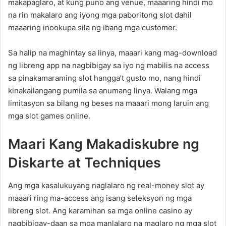
makapaglaro, at kung puno ang venue, maaaring hindi mo
na rin makalaro ang iyong mga paboritong slot dahil
maaaring inookupa sila ng ibang mga customer.
Sa halip na maghintay sa linya, maaari kang mag-download
ng libreng app na nagbibigay sa iyo ng mabilis na access
sa pinakamaraming slot hangga’t gusto mo, nang hindi
kinakailangang pumila sa anumang linya. Walang mga
limitasyon sa bilang ng beses na maaari mong laruin ang
mga slot games online.
Maari Kang Makadiskubre ng
Diskarte at Techniques
Ang mga kasalukuyang naglalaro ng real-money slot ay
maaari ring ma-access ang isang seleksyon ng mga
libreng slot. Ang karamihan sa mga online casino ay
nagbibigay-daan sa mga manlalaro na maglaro ng mga slot