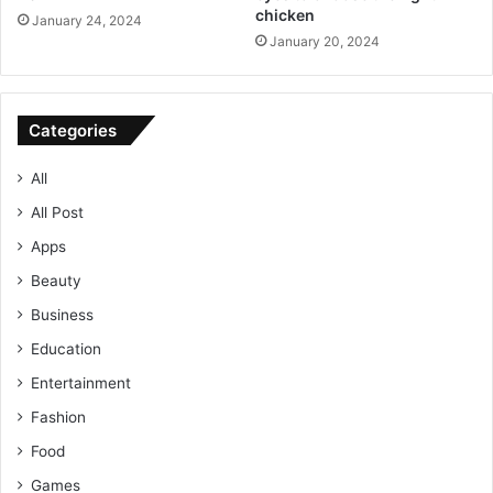
chicken
January 24, 2024
January 20, 2024
Categories
All
All Post
Apps
Beauty
Business
Education
Entertainment
Fashion
Food
Games